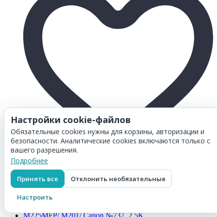
Настройки cookie-файлов
Обязательные cookies нужны для корзины, авторизации и
безопасности. Аналитические cookies включаются только с
вашего разрешения.
Подробнее
Товар добавлен в
корзину
Картридж Hi-Black (HB-CE285A) для HP LJ Pro P1102/
Принять все
Отклонить необязательные
P1120W/ M1212nf/ M1132MFP/ Canon 725, 1,6K
541
₽
Настроить
Перейти в корзину