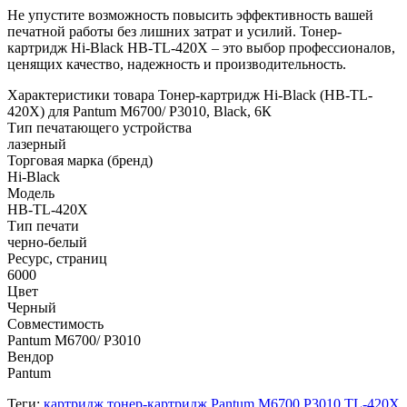
Не упустите возможность повысить эффективность вашей
печатной работы без лишних затрат и усилий. Тонер-
картридж Hi-Black HB-TL-420X – это выбор профессионалов,
ценящих качество, надежность и производительность.
Характеристики товара Тонер-картридж Hi-Black (HB-TL-
420X) для Pantum M6700/ P3010, Black, 6К
Тип печатающего устройства
лазерный
Торговая марка (бренд)
Hi-Black
Модель
HB-TL-420X
Тип печати
черно-белый
Ресурс, страниц
6000
Цвет
Черный
Совместимость
Pantum M6700/ P3010
Вендор
Pantum
Теги:
картридж
тонер-картридж
Pantum
M6700
P3010
TL-420X