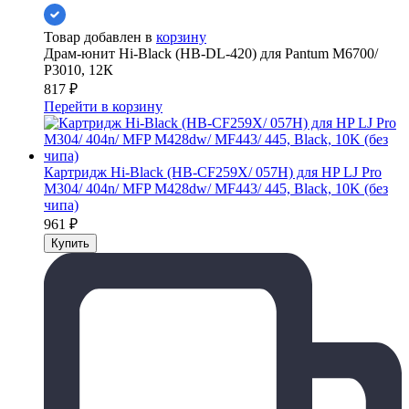
Товар добавлен в
корзину
Драм-юнит Hi-Black (HB-DL-420) для Pantum M6700/
P3010, 12К
817
₽
Перейти в корзину
Картридж Hi-Black (HB-CF259X/ 057H) для HP LJ Pro
M304/ 404n/ MFP M428dw/ MF443/ 445, Black, 10K (без
чипа)
961
₽