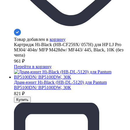
Товар добавлен в
корзину
Картридж Hi-Black (HB-CF259X/ 057H) для HP LJ Pro
M304/ 404n/ MFP M428dw/ MF443/ 445, Black, 10K (без
чипа)
961
₽
Перейти в корзину
Драм-юнит Hi-Black (HB-DL-5120) для Pantum
BP5100DN/ BP5100DW, 30К
821
₽