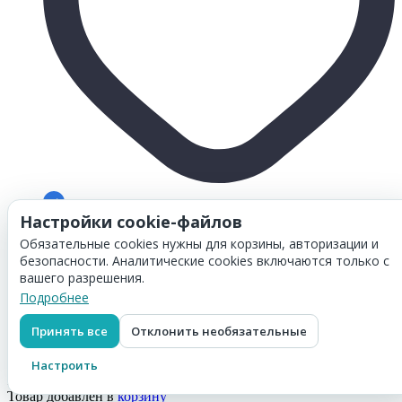
Настройки cookie-файлов
Товар добавлен в
корзину
Картридж Hi-Black (HB-CL-38) для Canon PIXMA
Обязательные cookies нужны для корзины, авторизации и
iP1800/2500/ MP140/ MX300, Color, new
безопасности. Аналитические cookies включаются только с
966
₽
вашего разрешения.
Перейти в корзину
Подробнее
Показать еще
Принять все
Отклонить необязательные
Настроить
Товар добавлен в
корзину