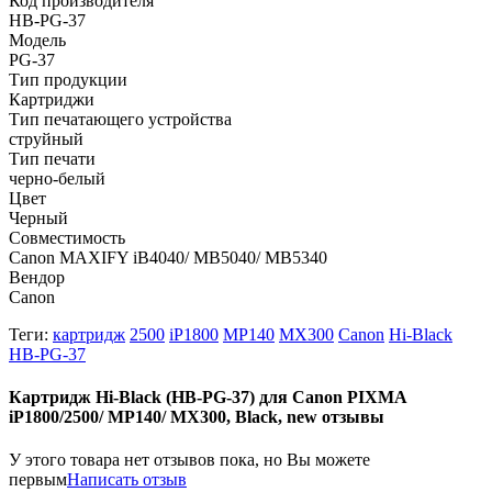
Код производителя
HB-PG-37
Модель
PG-37
Тип продукции
Картриджи
Тип печатающего устройства
струйный
Тип печати
черно-белый
Цвет
Черный
Совместимость
Canon MAXIFY iB4040/ МВ5040/ МВ5340
Вендор
Canon
Теги:
картридж
2500
iP1800
MP140
MX300
Canon
Hi-Black
HB-PG-37
Картридж Hi-Black (HB-PG-37) для Canon PIXMA
iP1800/2500/ MP140/ MX300, Black, new отзывы
У этого товара нет отзывов пока, но Вы можете
первым
Написать отзыв