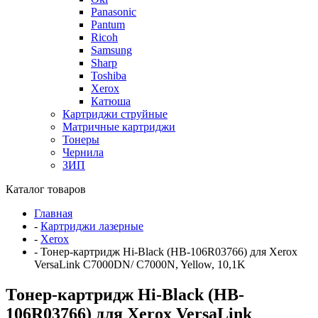
Panasonic
Pantum
Ricoh
Samsung
Sharp
Toshiba
Xerox
Катюша
Картриджи струйные
Матричные картриджи
Тонеры
Чернила
ЗИП
Каталог товаров
Главная
-
Картриджи лазерные
-
Xerox
-
Тонер-картридж Hi-Black (HB-106R03766) для Xerox
VersaLink C7000DN/ C7000N, Yellow, 10,1K
Тонер-картридж Hi-Black (HB-
106R03766) для Xerox VersaLink