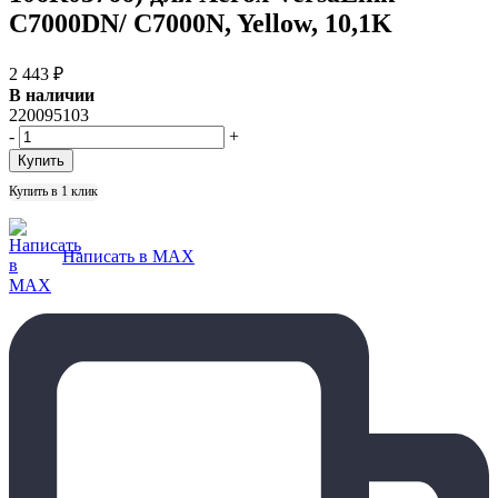
C7000DN/ C7000N, Yellow, 10,1K
2 443
₽
В наличии
220095103
-
+
Купить в 1 клик
Написать в MAX