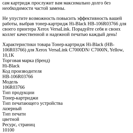
сам картридж прослужит вам максимально долго без
необходимости частой замены.
Не упустите возможность повысить эффективность вашей
работы, выбрав тонер-картридж Hi-Black HB-106R03766 для
своего принтера Xerox VersaLink. Порадуйте себя и своих
коллег качественной и надежной печатью каждый день!
Характеристики товара Тонер-картридж Hi-Black (HB-
106R03766) для Xerox VersaLink C7000DN/ C7000N, Yellow,
10,1K
Торговая марка (бренд)
Hi-Black
Код производителя
HB-106R03766
Модель
106R03766
Тип продукции
Тонер-картриджи
Тип печатающего устройства
лазерный
Тип печати
цветной
Ресурс, страниц
10100