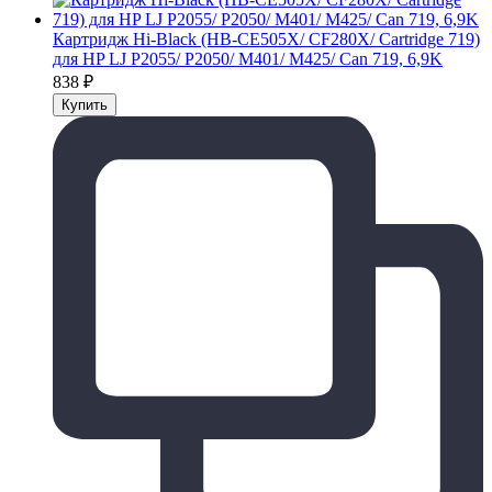
Картридж Hi-Black (HB-CE505X/ CF280X/ Cartridge 719)
для HP LJ P2055/ P2050/ M401/ M425/ Can 719, 6,9K
838
₽