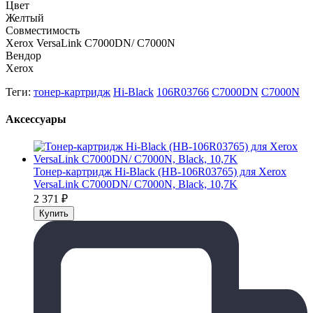
Цвет
Желтый
Совместимость
Xerox VersaLink C7000DN/ C7000N
Вендор
Xerox
Теги:
тонер-картридж
Hi-Black
106R03766
C7000DN
C7000N
Аксессуары
Тонер-картридж Hi-Black (HB-106R03765) для Xerox
VersaLink C7000DN/ C7000N, Black, 10,7K
2 371
₽