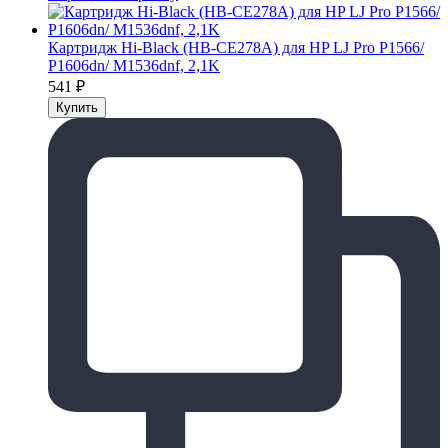
Картридж Hi-Black (HB-CE278A) для HP LJ Pro P1566/
P1606dn/ M1536dnf, 2,1K
541
₽