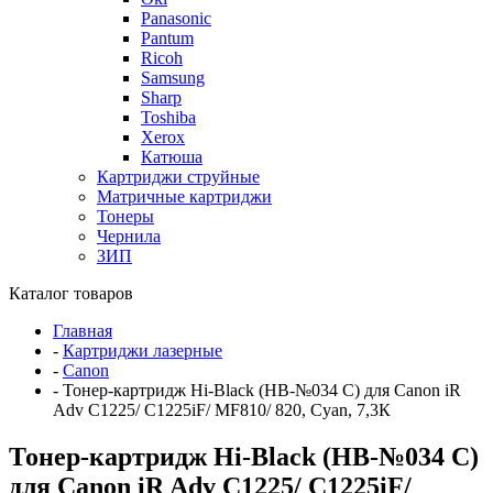
Panasonic
Pantum
Ricoh
Samsung
Sharp
Toshiba
Xerox
Катюша
Картриджи струйные
Матричные картриджи
Тонеры
Чернила
ЗИП
Каталог товаров
Главная
-
Картриджи лазерные
-
Canon
-
Тонер-картридж Hi-Black (HB-№034 C) для Canon iR
Adv C1225/ C1225iF/ MF810/ 820, Cyan, 7,3К
Тонер-картридж Hi-Black (HB-№034 C)
для Canon iR Adv C1225/ C1225iF/