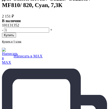
MF810/ 820, Cyan, 7,3К
2 151
₽
В наличии
101131352
-
+
Купить в 1 клик
Написать в MAX