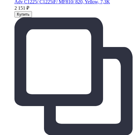
Adv C1225/ C1225iF/ MF810/ 820, Yellow, 7,3K
2 151
₽