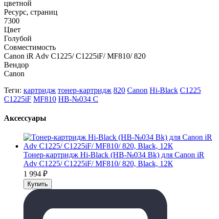
цветной
Ресурс, страниц
7300
Цвет
Голубой
Совместимость
Canon iR Adv C1225/ C1225iF/ MF810/ 820
Вендор
Canon
Теги:
картридж
тонер-картридж
820
Canon
Hi-Black
C1225
C1225iF
MF810
HB-№034 C
Аксессуары
Тонер-картридж Hi-Black (HB-№034 Bk) для Canon iR
Adv C1225/ C1225iF/ MF810/ 820, Black, 12К
1 994
₽