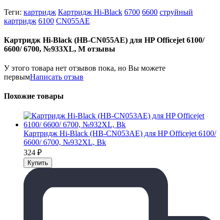
Теги:
картридж
Картридж Hi-Black
6700
6600
струйный
картридж
6100
CN055AE
Картридж Hi-Black (HB-CN055AE) для HP Officejet 6100/
6600/ 6700, №933XL, M отзывы
У этого товара нет отзывов пока, но Вы можете
первым
Написать отзыв
Похожие товары
Картридж Hi-Black (HB-CN053AE) для HP Officejet 6100/
6600/ 6700, №932XL, Bk
324
₽