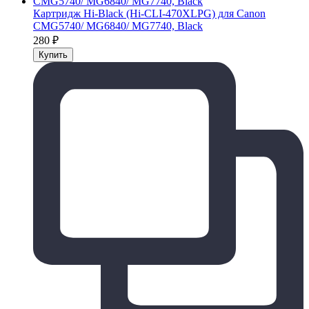
Картридж Hi-Black (Hi-CLI-470XLPG) для Canon
CMG5740/ MG6840/ MG7740, Black
280
₽