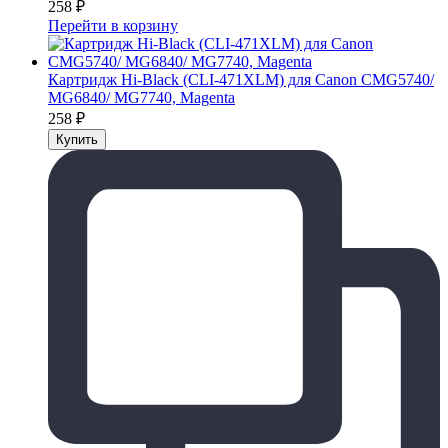
258
₽
Перейти в корзину
Картридж Hi-Black (CLI-471XLM) для Canon CMG5740/
MG6840/ MG7740, Magenta
258
₽