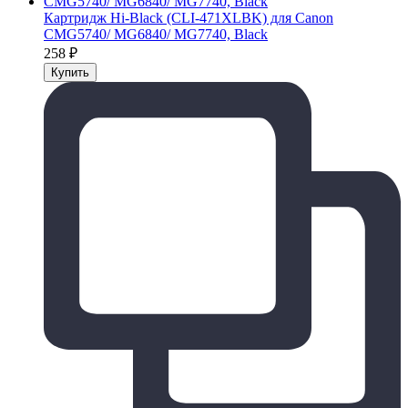
Картридж Hi-Black (CLI-471XLBK) для Canon
CMG5740/ MG6840/ MG7740, Black
258
₽