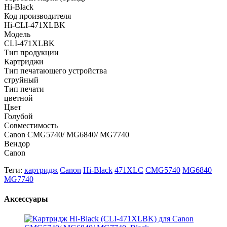
Hi-Black
Код производителя
Hi-CLI-471XLBK
Модель
CLI-471XLBK
Тип продукции
Картриджи
Тип печатающего устройства
струйный
Тип печати
цветной
Цвет
Голубой
Совместимость
Canon CMG5740/ MG6840/ MG7740
Вендор
Canon
Теги:
картридж
Canon
Hi-Black
471XLC
CMG5740
MG6840
MG7740
Аксессуары