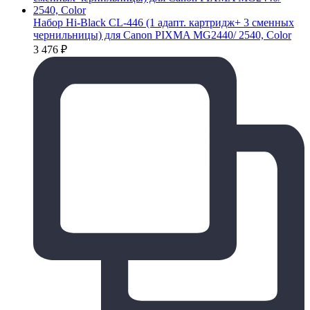
Набор Hi-Black CL-446 (1 адапт. картридж+ 3 сменных
чернильницы) для Canon PIXMA MG2440/ 2540, Color
3 476
₽