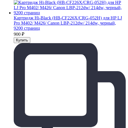
Картридж Hi-Black (HB-CF226X/CRG-052H) для HP LJ
Pro M402/ M426/ Canon LBP-212dw/ 214dw, черный,
9200 страниц
900
₽