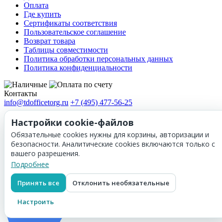
Оплата
Где купить
Сертификаты соответствия
Пользовательское соглашение
Возврат товара
Таблицы совместимости
Политика обработки персональных данных
Политика конфиденциальности
Контакты
info@tdofficetorg.ru
+7 (495) 477-56-25
При использовании материалов с сайта обязательно указание
Настройки cookie-файлов
прямой ссылки на источник.
Обязательные cookies нужны для корзины, авторизации и
безопасности. Аналитические cookies включаются только с
вашего разрешения.
Подробнее
Принять все
Отклонить необязательные
Настроить