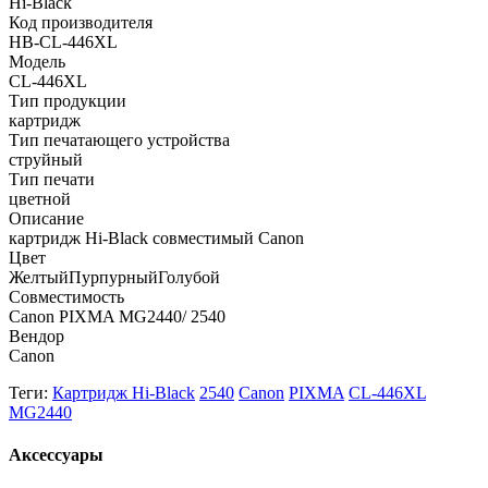
Hi-Black
Код производителя
HB-CL-446XL
Модель
CL-446XL
Тип продукции
картридж
Тип печатающего устройства
струйный
Тип печати
цветной
Описание
картридж Hi-Black совместимый Canon
Цвет
Желтый
Пурпурный
Голубой
Совместимость
Canon PIXMA MG2440/ 2540
Вендор
Canon
Теги:
Картридж Hi-Black
2540
Canon
PIXMA
CL-446XL
MG2440
Аксессуары