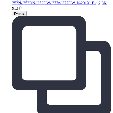
252N/ 252DN/ 252DW/ 277n/ 277DW, №201X, Bk, 2,8K
913
₽