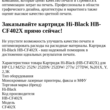
компаний, которые ценят качество печати и стремятся к
оптимизации затрат на печать. Профессионалы в области
графического дизайна, архитектуры и маркетинга также
оценят высокое качество цветной печати.
Заказывайте картридж Hi-Black HB-
CF402X прямо сейчас!
Не упустите возможность улучшить качество печати и
оптимизировать расходы на расходные материалы. Картридж
Hi-Black HB-CF402X - ваш надежный помощник в
достижении идеальных результатов печати.
Характеристики товара Картридж Hi-Black (HB-CF402X) для
HP CLJ M252/ 252N/ 252DN/ 252DW/ 277n/ 277DW, №201X, Y,
2,3K
Тип оборудования
Монохромные лазерные принтеры, факсы и МФУ
Торговая марка (бренд)
Hi-Black
Код производителя
HB-CF402X
Модель
CF402X