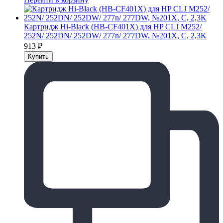
Картридж Hi-Black (HB-CF401X) для HP CLJ M252/
252N/ 252DN/ 252DW/ 277n/ 277DW, №201X, C, 2,3K
913
₽