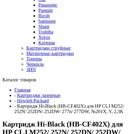
Panasonic
Pantum
Ricoh
Samsung
Sharp
Toshiba
Xerox
Катюша
Картриджи струйные
Матричные картриджи
Тонеры
Чернила
ЗИП
Каталог товаров
Главная
-
Картриджи лазерные
-
Hewlett-Packard
-
Картридж Hi-Black (HB-CF402X) для HP CLJ M252/
252N/ 252DN/ 252DW/ 277n/ 277DW, №201X, Y, 2,3K
Картридж Hi-Black (HB-CF402X) для
HP CLJ M252/ 252N/ 252DN/ 252DW/