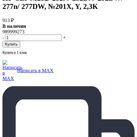
277n/ 277DW, №201X, Y, 2,3K
913
₽
В наличии
989999273
-
+
Купить в 1 клик
Написать в MAX