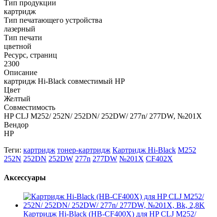
Тип продукции
картридж
Тип печатающего устройства
лазерный
Тип печати
цветной
Ресурс, страниц
2300
Описание
картридж Hi-Black совместимый HP
Цвет
Желтый
Совместимость
HP CLJ M252/ 252N/ 252DN/ 252DW/ 277n/ 277DW, №201X
Вендор
HP
Теги:
картридж
тонер-картридж
Картридж Hi-Black
M252
252N
252DN
252DW
277n
277DW
№201X
CF402X
Аксессуары
Картридж Hi-Black (HB-CF400X) для HP CLJ M252/