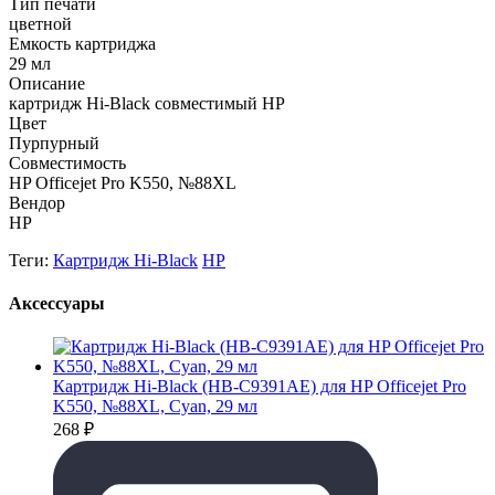
Тип печати
цветной
Емкость картриджа
29 мл
Описание
картридж Hi-Black совместимый HP
Цвет
Пурпурный
Совместимость
HP Officejet Pro K550, №88XL
Вендор
HP
Теги:
Картридж Hi-Black
HP
Аксессуары
Картридж Hi-Black (HB-C9391AE) для HP Officejet Pro
K550, №88XL, Cyan, 29 мл
268
₽