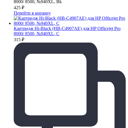
8000/ 8500, №940XL, Bk
425
₽
Перейти в корзину
Картридж Hi-Black (HB-C4907AE) для HP Officejet Pro
8000/ 8500, №940XL, C
315
₽