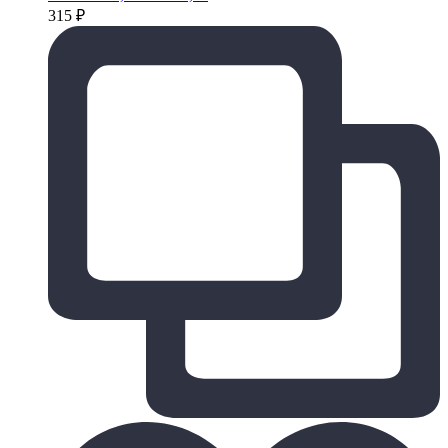
315
₽