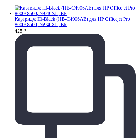
Картридж Hi-Black (HB-C4906AE) для HP Officejet Pro
8000/ 8500, №940XL, Bk
425
₽