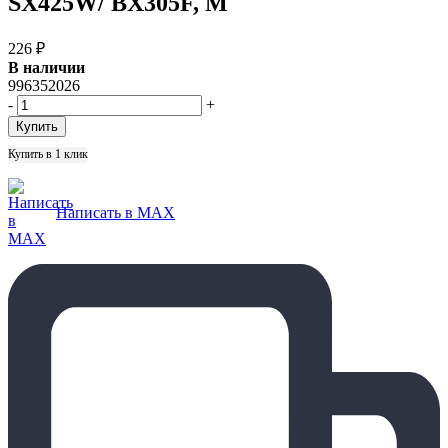
SX425W/ BX305F, M
226
₽
В наличии
996352026
-
+
Купить в 1 клик
Написать в MAX