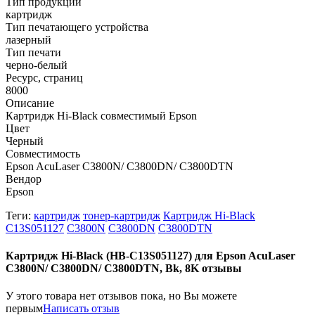
Тип продукции
картридж
Тип печатающего устройства
лазерный
Тип печати
черно-белый
Ресурс, страниц
8000
Описание
Картридж Hi-Black совместимый Epson
Цвет
Черный
Совместимость
Epson AcuLaser C3800N/ C3800DN/ C3800DTN
Вендор
Epson
Теги:
картридж
тонер-картридж
Картридж Hi-Black
C13S051127
C3800N
C3800DN
C3800DTN
Картридж Hi-Black (HB-C13S051127) для Epson AcuLaser
C3800N/ C3800DN/ C3800DTN, Bk, 8K отзывы
У этого товара нет отзывов пока, но Вы можете
первым
Написать отзыв