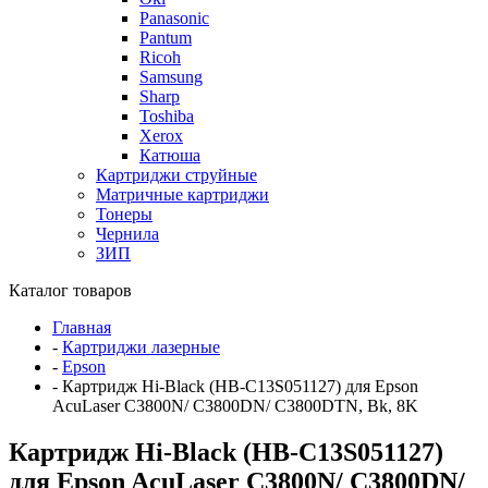
Panasonic
Pantum
Ricoh
Samsung
Sharp
Toshiba
Xerox
Катюша
Картриджи струйные
Матричные картриджи
Тонеры
Чернила
ЗИП
Каталог товаров
Главная
-
Картриджи лазерные
-
Epson
-
Картридж Hi-Black (HB-C13S051127) для Epson
AcuLaser C3800N/ C3800DN/ C3800DTN, Bk, 8K
Картридж Hi-Black (HB-C13S051127)
для Epson AcuLaser C3800N/ C3800DN/