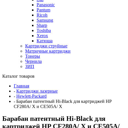
Panasonic
Pantum
Ricoh
Samsung
Sharp
Toshiba
Xerox
Катюша
Картриджи струйные
Матричные картриджи
Тонеры
Чернила
ЗИП
Каталог товаров
Главная
-
Картриджи лазерные
-
Hewlett-Packard
-
Барабан патентный Hi-Black для картриджей HP
CF280A/ X и CE505A/ X
Барабан патентный Hi-Black для
картриджей HP CF280A/ X и CE505A/