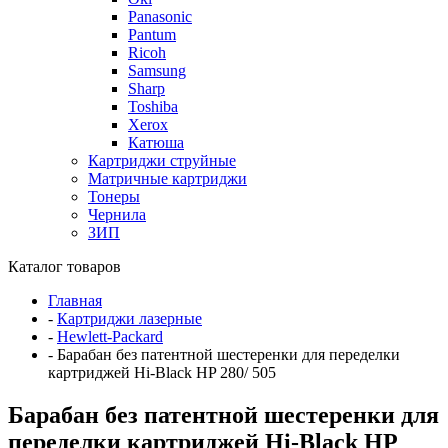
Panasonic
Pantum
Ricoh
Samsung
Sharp
Toshiba
Xerox
Катюша
Картриджи струйные
Матричные картриджи
Тонеры
Чернила
ЗИП
Каталог товаров
Главная
-
Картриджи лазерные
-
Hewlett-Packard
-
Барабан без патентной шестеренки для переделки
картриджей Hi-Black HP 280/ 505
Барабан без патентной шестеренки для
переделки картриджей Hi-Black HP