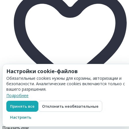
Настройки cookie-файлов
Обязательные cookies нужны для корзины, авторизации и
безопасности. Аналитические cookies включаются только с
вашего разрешения.
Подробнее
Товар добавлен в
корзину
Картридж Hi-Black (HB-B3P23A) для HP DJ T920/T1500,
Принять все
Отклонить необязательные
Photoblack, №727, 130 мл
1 851
₽
Настроить
Перейти в корзину
Показать еще