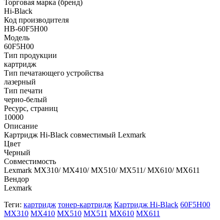
Торговая марка (бренд)
Hi-Black
Код производителя
HB-60F5H00
Модель
60F5H00
Тип продукции
картридж
Тип печатающего устройства
лазерный
Тип печати
черно-белый
Ресурс, страниц
10000
Описание
Картридж Hi-Black совместимый Lexmark
Цвет
Черный
Совместимость
Lexmark MX310/ MX410/ MX510/ MX511/ MX610/ MX611
Вендор
Lexmark
Теги:
картридж
тонер-картридж
Картридж Hi-Black
60F5H00
MX310
MX410
MX510
MX511
MX610
MX611