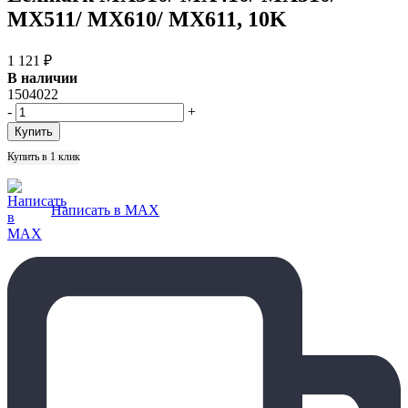
MX511/ MX610/ MX611, 10K
1 121
₽
В наличии
1504022
-
+
Купить в 1 клик
Написать в MAX