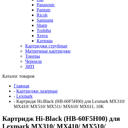
Panasonic
Pantum
Ricoh
Samsung
Sharp
Toshiba
Xerox
Катюша
Картриджи струйные
Матричные картриджи
Тонеры
Чернила
ЗИП
Каталог товаров
Главная
-
Картриджи лазерные
-
Lexmark
-
Картридж Hi-Black (HB-60F5H00) для Lexmark MX310/
MX410/ MX510/ MX511/ MX610/ MX611, 10K
Картридж Hi-Black (HB-60F5H00) для
Lexmark MX310/ MX410/ MX510/