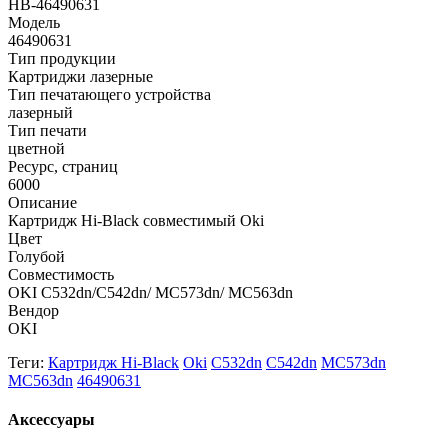
HB-46490631
Модель
46490631
Тип продукции
Картриджи лазерные
Тип печатающего устройства
лазерный
Тип печати
цветной
Ресурс, страниц
6000
Описание
Картридж Hi-Black совместимый Oki
Цвет
Голубой
Совместимость
OKI C532dn/C542dn/ MC573dn/ MC563dn
Вендор
OKI
Теги:
Картридж Hi-Black
Oki
C532dn
C542dn
MC573dn
MC563dn
46490631
Аксессуары