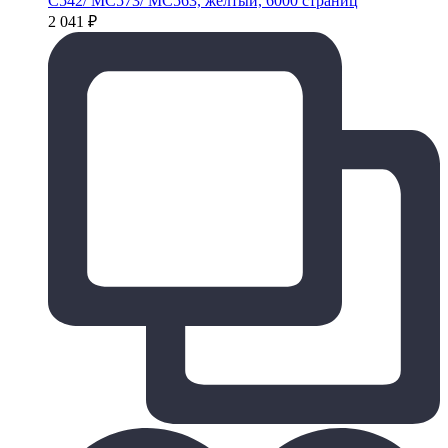
C542/ MC573/ MC563, желтый, 6000 страниц
2 041
₽