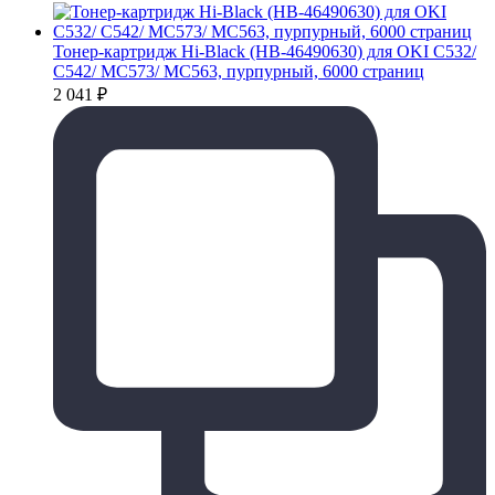
Тонер-картридж Hi-Black (HB-46490630) для OKI C532/
C542/ MC573/ MC563, пурпурный, 6000 страниц
2 041
₽