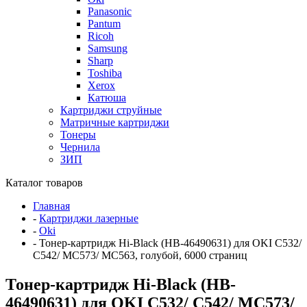
Panasonic
Pantum
Ricoh
Samsung
Sharp
Toshiba
Xerox
Катюша
Картриджи струйные
Матричные картриджи
Тонеры
Чернила
ЗИП
Каталог товаров
Главная
-
Картриджи лазерные
-
Oki
-
Тонер-картридж Hi-Black (HB-46490631) для OKI C532/
C542/ MC573/ MC563, голубой, 6000 страниц
Тонер-картридж Hi-Black (HB-
46490631) для OKI C532/ C542/ MC573/