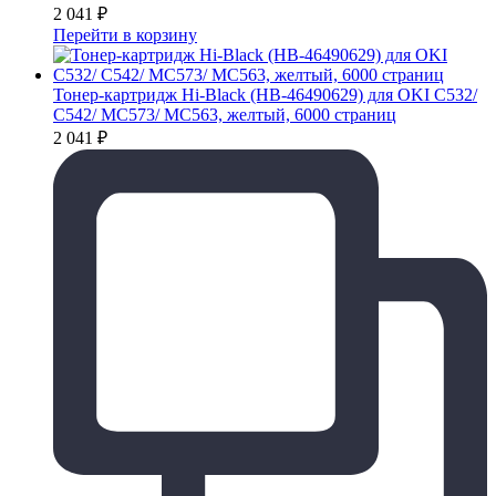
2 041
₽
Перейти в корзину
Тонер-картридж Hi-Black (HB-46490629) для OKI C532/
C542/ MC573/ MC563, желтый, 6000 страниц
2 041
₽