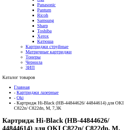
Panasonic
Pantum
Ricoh
Samsung
Sharp
Toshiba
Xerox
Катюша
Картриджи струйные
Матричные картриджи
Тонеры
Чернила
ЗИП
Каталог товаров
Главная
-
Картриджи лазерные
-
Oki
-
Картридж Hi-Black (HB-44844626/ 44844614) для OKI
C822n/ C822dn, M, 7,3K
Картридж Hi-Black (HB-44844626/
44844614) для OKI C822n/ C822dn, M,