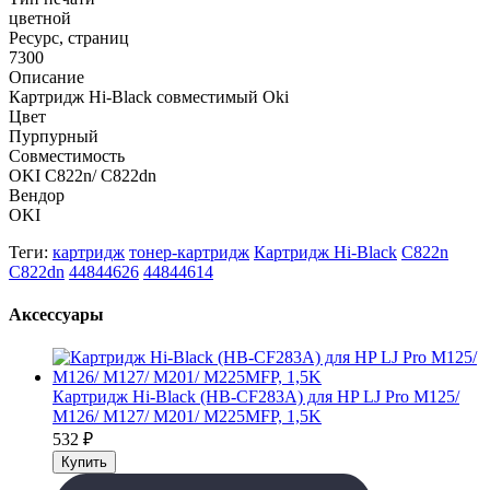
цветной
Ресурс, страниц
7300
Описание
Картридж Hi-Black совместимый Oki
Цвет
Пурпурный
Совместимость
OKI C822n/ C822dn
Вендор
OKI
Теги:
картридж
тонер-картридж
Картридж Hi-Black
C822n
C822dn
44844626
44844614
Аксессуары
Картридж Hi-Black (HB-CF283A) для HP LJ Pro M125/
M126/ M127/ M201/ M225MFP, 1,5K
532
₽