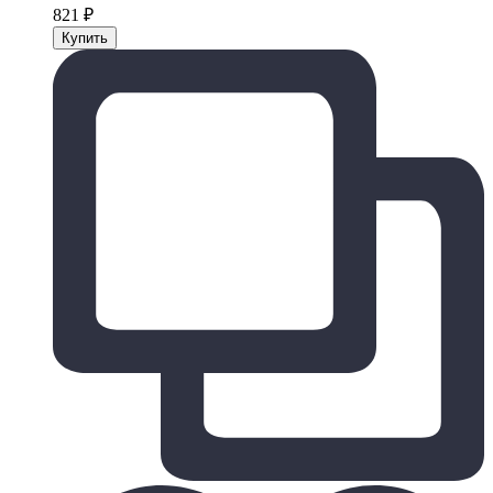
821
₽