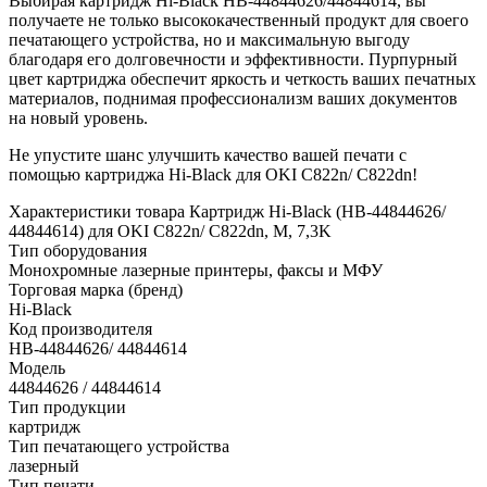
Выбирая картридж Hi-Black HB-44844626/44844614, вы
получаете не только высококачественный продукт для своего
печатающего устройства, но и максимальную выгоду
благодаря его долговечности и эффективности. Пурпурный
цвет картриджа обеспечит яркость и четкость ваших печатных
материалов, поднимая профессионализм ваших документов
на новый уровень.
Не упустите шанс улучшить качество вашей печати с
помощью картриджа Hi-Black для OKI C822n/ C822dn!
Характеристики товара Картридж Hi-Black (HB-44844626/
44844614) для OKI C822n/ C822dn, M, 7,3K
Тип оборудования
Монохромные лазерные принтеры, факсы и МФУ
Торговая марка (бренд)
Hi-Black
Код производителя
HB-44844626/ 44844614
Модель
44844626 / 44844614
Тип продукции
картридж
Тип печатающего устройства
лазерный
Тип печати