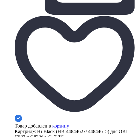
Товар добавлен в
корзину
Картридж Hi-Black (HB-44844627/ 44844615) для OKI
C822n/ C822dn, C, 7,3K