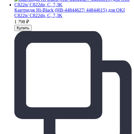
Картридж Hi-Black (HB-44844627/ 44844615) для OKI
C822n/ C822dn, C, 7,3K
1 798
₽