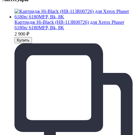
Картридж Hi-Black (HB-113R00726) для Xerox Phaser
6180n/ 6180MFP, Bk, 8K
2 900
₽