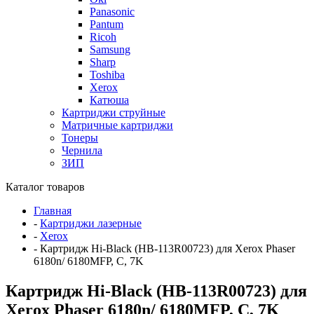
Panasonic
Pantum
Ricoh
Samsung
Sharp
Toshiba
Xerox
Катюша
Картриджи струйные
Матричные картриджи
Тонеры
Чернила
ЗИП
Каталог товаров
Главная
-
Картриджи лазерные
-
Xerox
-
Картридж Hi-Black (HB-113R00723) для Xerox Phaser
6180n/ 6180MFP, C, 7K
Картридж Hi-Black (HB-113R00723) для
Xerox Phaser 6180n/ 6180MFP, C, 7K