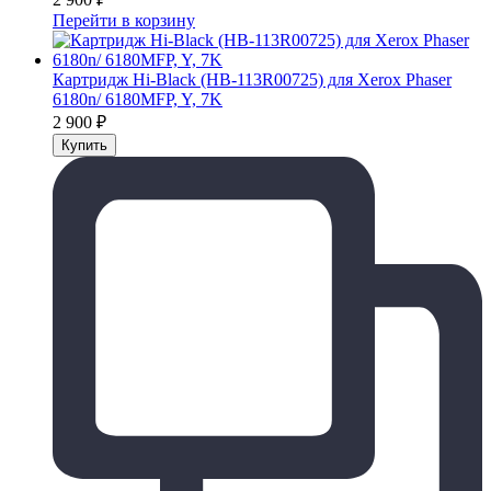
Перейти в корзину
Картридж Hi-Black (HB-113R00725) для Xerox Phaser
6180n/ 6180MFP, Y, 7K
2 900
₽