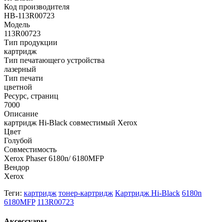
Код производителя
HB-113R00723
Модель
113R00723
Тип продукции
картридж
Тип печатающего устройства
лазерный
Тип печати
цветной
Ресурс, страниц
7000
Описание
картридж Hi-Black совместимый Xerox
Цвет
Голубой
Совместимость
Xerox Phaser 6180n/ 6180MFP
Вендор
Xerox
Теги:
картридж
тонер-картридж
Картридж Hi-Black
6180n
6180MFP
113R00723
Аксессуары