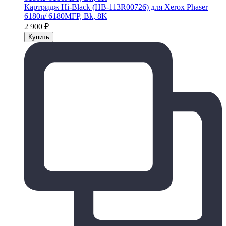
Картридж Hi-Black (HB-113R00726) для Xerox Phaser
6180n/ 6180MFP, Bk, 8K
2 900
₽