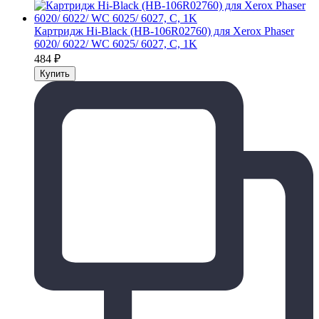
Картридж Hi-Black (HB-106R02760) для Xerox Phaser
6020/ 6022/ WC 6025/ 6027, C, 1K
484
₽