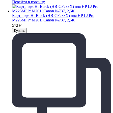
Перейти в корзину
Картридж Hi-Black (HB-CF283X) для HP LJ Pro
M225MFP/ M201/ Canon №737, 2,5K
572
₽