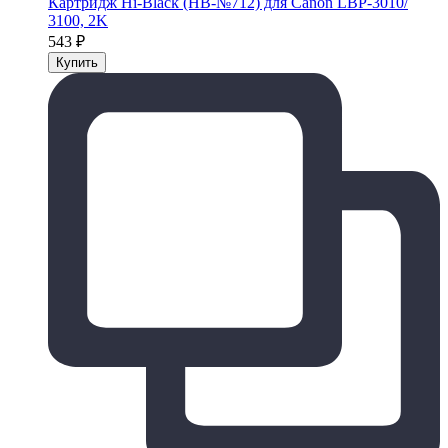
Картридж Hi-Black (HB-№712) для Canon LBP-3010/
3100, 2K
543
₽