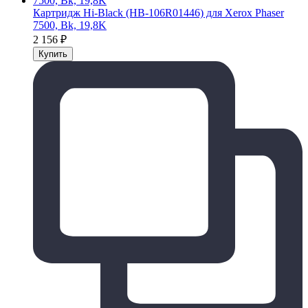
Картридж Hi-Black (HB-106R01446) для Xerox Phaser
7500, Bk, 19,8K
2 156
₽