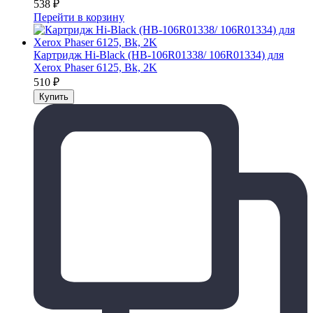
538
₽
Перейти в корзину
Картридж Hi-Black (HB-106R01338/ 106R01334) для
Xerox Phaser 6125, Bk, 2K
510
₽