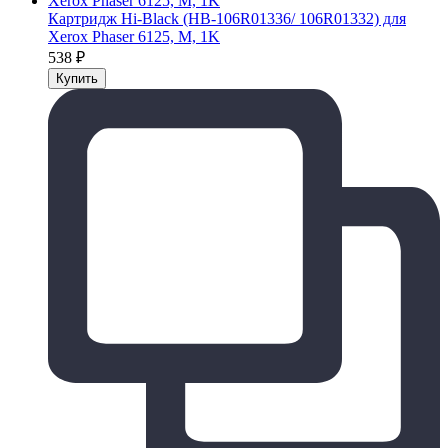
Картридж Hi-Black (HB-106R01336/ 106R01332) для
Xerox Phaser 6125, M, 1K
538
₽