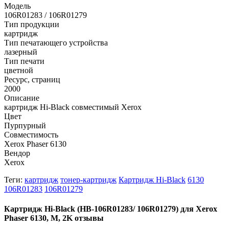
Модель
106R01283 / 106R01279
Тип продукции
картридж
Тип печатающего устройства
лазерный
Тип печати
цветной
Ресурс, страниц
2000
Описание
картридж Hi-Black совместимый Xerox
Цвет
Пурпурный
Совместимость
Xerox Phaser 6130
Вендор
Xerox
Теги:
картридж
тонер-картридж
Картридж Hi-Black
6130
106R01283
106R01279
Картридж Hi-Black (HB-106R01283/ 106R01279) для Xerox
Phaser 6130, M, 2K отзывы