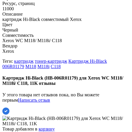
Ресурс, страниц
11000
Описание
картридж Hi-Black совместимый Xerox
Цвет
Черный
Совместимость
Xerox WC M118/ M118i/ C118
Вендор
Xerox
Теги:
картридж
тонер-картридж
Картридж Hi-Black
006R01179
M118
M118i
C118
Картридж Hi-Black (HB-006R01179) для Xerox WC M118/
M118i/ C118, 11K отзывы
У этого товара нет отзывов пока, но Вы можете
первым
Написать отзыв
Товар добавлен в
корзину