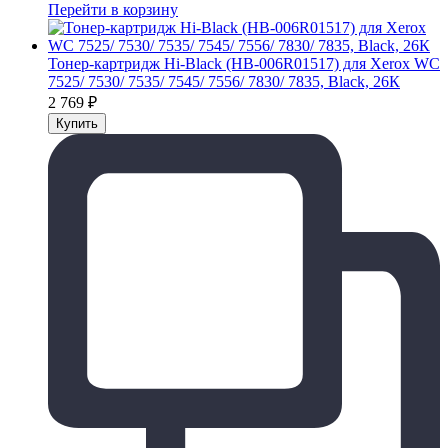
Перейти в корзину
Тонер-картридж Hi-Black (HB-006R01517) для Xerox WC
7525/ 7530/ 7535/ 7545/ 7556/ 7830/ 7835, Black, 26К
2 769
₽