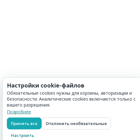
Настройки cookie-файлов
Обязательные cookies нужны для корзины, авторизации и
безопасности. Аналитические cookies включаются только с
вашего разрешения.
Подробнее
Принять все
Отклонить необязательные
Корзина
Скидка:
0
₽
Настроить
Итого:
0
₽