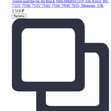
Тонер-картридж Hi-Black (HB-006R01519) для Xerox WC
7525/ 7530/ 7535/ 7545/ 7556/ 7830/ 7835, Magenta, 15К
2 518
₽