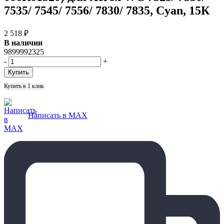
7535/ 7545/ 7556/ 7830/ 7835, Cyan, 15К
2 518
₽
В наличии
9899992325
-
+
Купить в 1 клик
Написать в MAX