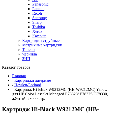
Panasonic
Pantum
Ricoh
Samsung
Sharp
Toshiba
Xerox
Катюша
Картриджи струйные
Матричные картриджи
Тонеры
Чернила
ЗИП
Каталог товаров
Главная
-
Картриджи лазерные
-
Hewlett-Packard
-
Картридж Hi-Black W9212MC (HB-W9212MC) Yellow
для HP Color LaserJet Managed E78323/ E78325/ E78330,
жёлтый, 28000 стр.
Картридж Hi-Black W9212MC (HB-