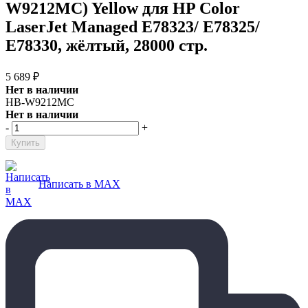
W9212MC) Yellow для HP Color
LaserJet Managed E78323/ E78325/
E78330, жёлтый, 28000 стр.
5 689
₽
Нет в наличии
HB-W9212MC
Нет в наличии
-
+
Написать в MAX