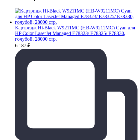
Картридж Hi-Black W9211MC (HB-W9211MC) Cyan для
HP Color LaserJet Managed E78323/ E78325/ E78330,
голубой, 28000 стр.
6 187
₽