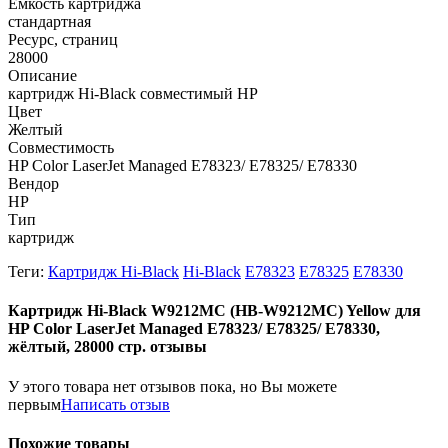
Емкость картриджа
стандартная
Ресурс, страниц
28000
Описание
картридж Hi-Black совместимый HP
Цвет
Желтый
Совместимость
HP Color LaserJet Managed E78323/ E78325/ E78330
Вендор
HP
Тип
картридж
Теги:
Картридж Hi-Black
Hi-Black
E78323
E78325
E78330
Картридж Hi-Black W9212MC (HB-W9212MC) Yellow для
HP Color LaserJet Managed E78323/ E78325/ E78330,
жёлтый, 28000 стр. отзывы
У этого товара нет отзывов пока, но Вы можете
первым
Написать отзыв
Похожие товары