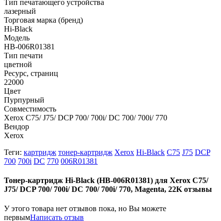
Тип печатающего устройства
лазерный
Торговая марка (бренд)
Hi-Black
Модель
HB-006R01381
Тип печати
цветной
Ресурс, страниц
22000
Цвет
Пурпурный
Совместимость
Xerox C75/ J75/ DCP 700/ 700i/ DC 700/ 700i/ 770
Вендор
Xerox
Теги:
картридж
тонер-картридж
Xerox
Hi-Black
C75
J75
DCP
700
700i
DC
770
006R01381
Тонер-картридж Hi-Black (HB-006R01381) для Xerox C75/
J75/ DCP 700/ 700i/ DC 700/ 700i/ 770, Magenta, 22K отзывы
У этого товара нет отзывов пока, но Вы можете
первым
Написать отзыв