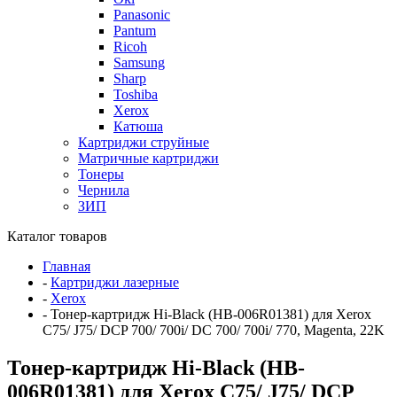
Panasonic
Pantum
Ricoh
Samsung
Sharp
Toshiba
Xerox
Катюша
Картриджи струйные
Матричные картриджи
Тонеры
Чернила
ЗИП
Каталог товаров
Главная
-
Картриджи лазерные
-
Xerox
-
Тонер-картридж Hi-Black (HB-006R01381) для Xerox
C75/ J75/ DCP 700/ 700i/ DC 700/ 700i/ 770, Magenta, 22K
Тонер-картридж Hi-Black (HB-
006R01381) для Xerox C75/ J75/ DCP