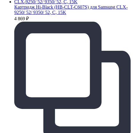
Картридж Hi-Black (HB-CLT-C607S) для Samsung CLX-
9250/ 52/ 9350/ 52, C, 15K
4 869
₽