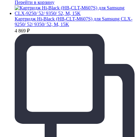
Перейти в корзину
Картридж Hi-Black (HB-CLT-M607S) для Samsung CLX-
9250/ 52/ 9350/ 52, M, 15K
4 869
₽